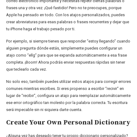
correo electrónico importante y necesitas repetir ciertas palabras o
frases una y otra vez. ¡Qué fastidio! Pero no te preocupes, porque
Apple ha pensado en todo. Con los atajos personalizados, puedes
crear abreviaturas para esas palabras o frases recurrentes y dejar que
tu iPhone haga el trabajo pesado por ti.
Por ejemplo, si siempre tienes que responder “estoy llegando” cuando
alguien pregunta dónde estás, simplemente puedes configurar un
atajo como “ellg” para que se expanda automáticamente a esa frase
completa. ¡Boom! Ahora podrás enviar respuestas rápidas sin tener
que teclearlo cada vez.
No solo eso, también puedes utilizar estos atajos para corregir errores
comunes mientras escribes. Si eres propenso a escribir “recivir” en
lugar de “recibir”, configura un atajo para reemplazar automáticamente
ese error ortográfico tan molesto por la palabra correcta. Tu escritura
será impecable sin ni siquiera darte cuenta.
Create Your Own Personal Dictionary
¿Alguna vez has deseado tener tu propio diccionario personalizado?